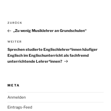
Beitragsnavigation
Vorheriger
ZURÜCK
Beitrag
„Zu wenig Musiklehrer an Grundschulen“
Nächster
WEITER
Beitrag
Sprechen studierte Englischlehrer*innen häufiger
Englisch im Englischunterricht als fachfremd
unterrichtende Lehrer*innen?
META
Anmelden
Eintrags-Feed