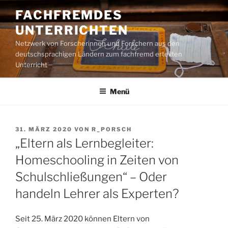
Zum
FACHFREMDES
Inhalt
UNTERRICHTEN
springen
Netzwerk von Forscherinnen und Forschern aus den
deutschsprachigen Ländern zum fachfremd erteilten
Unterricht
Menü
VERÖFFENTLICHT
31. MÄRZ 2020
VON
R_PORSCH
AM
„Eltern als Lernbegleiter:
Homeschooling in Zeiten von
Schulschließungen“ – Oder
handeln Lehrer als Experten?
Seit 25. März 2020 können Eltern von